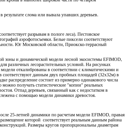
 в результате слома или вывала упавших деревьев.
оответствует разрывам в пологе леса). Пестовское
отографий аэрофотосъемки. Белые пиксели соответствуют
ьности. Юг Московской области, Приокско-террасный
ной зоны и динамической модели лесной экосистемы EFIMOD,
я для различных лесорастительных условий. На рисунках
модели откалиброваны в соответствии с климатическими и
 соответствуют данным двух пробных площадей (32х32м) в
адке распределение состоит из примерно одинакового числа
го можно получать статистические "копии" реальных
стоя. Отпад деревьев, связанный как с недостатком в
ослежена с помощью модели динамики древостоя.
е после 25-летней динамики по расчетам модели EFIMOD, правая
е размещение которой соответствует реальным данным района
реконструкций. Размеры кругов пропорциональны диаметрам