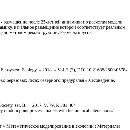
а - размещение после 25-летней динамики по расчетам модели
мику, начальное размещение которой соответствует реальным
дано методом реконструкций. Размеры кругов
l of Ecosystem Ecology. – 2018. – Vol. 3 (2), DOI 10.21685/2500-0578-
-березовых лесах северного предуралья // Лесоведение, –
Society, ser. B. – 2017. V. 79. P. 381-404
by random point process models with hierarchical interactions//
г // Математическое моделирование в экологии : Материалы