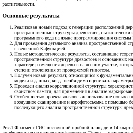
растительности.
Основные результаты
Реализован новый подход к генерации расположений дере
пространственные структуры древостоев, статистически 
программного кода на языке программирования системы 
Для проведения детального анализа пространственной стр
взвешенной К-функцией.
Новые методологические результаты, составившие теорет
пространственной структуре древостоев и основанных н
характере размещения деревьев на лесном участке, котор
степени отклонения от проверяемой гипотезы.
Получен новый результат, относящийся к фундаментальны
модели и данных, когда необходимо оценивать параметры
Проведен анализ корреляционной структуры характерист
свойством памяти, для применения в анализе маркиров
Особенностью проекта являлось использование новых со
воздушное сканирование и аэрофотосъемка с помощью бес
последующего анализа пространственной структуры древ
Рис.1 Фрагмент ГИС постоянной пробной площади в 14 кварта
оцифрованные на основе ортофотоплана. Точки — основания с