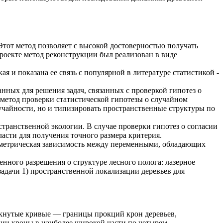
Этот метод позволяет с высокой достоверностью получать
роекте метод реконструкции был реализован в виде
я и показана ее связь с популярной в литературе статистикой -
нных для решения задач, связанных с проверкой гипотез о
метод проверки статистической гипотезы о случайном
лучайности, но и типизировать пространственные структуры по
транственной экологии. В случае проверки гипотез о согласии
асти для получения точного размера критерия.
лометрическая зависимость между переменными, обладающих
ного разрешения о структуре лесного полога: лазерное
адачи 1) пространственной локализации деревьев для
мкнутые кривые — границы прокций крон деревьев,
ии кроны в наиболее широкой части по четырем