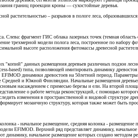
казания границ проекции кроны — сухостойные деревья.
сной растительностью – разрывов в пологе леса, образовавшихся
а. Слева: фрагмент ГИС облака лазерных точек (темная область с
жение трехмерной модели полога леса, построенное по набору ф
ксимальной высоте расположения фитомассы древесной растител
их "копий" данных размещения деревьев различных подзон лес
ocess-based) типа, позволяющей имитировать динамику древосто
ы EFIMOD динамики древостоев на 50летний период. Параметры 
е Средней и Южной Финляндии. Начальные размещения деревьев
сосновым насаждением с примесью березы и ели. На второй площ
редставление о работе метода реконструкций, с помощью которо
ледить изменения в пространственной и видовой структуре древо
 формирует мозаичную структуру, которая также может быть пр
я колонка - начальное размещение, средняя колонка - размещени
 модели EFIMOD. Верхний ряд представляет динамику, начально
ют динамику, начальное размещение которых создано методом 