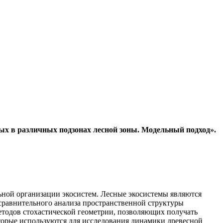
ых в различных подзонах лесной зоны. Модельный подход».
ной организации экосистем. Лесные экосистемы являются
сравнительного анализа пространственной структуры
етодов стохастической геометрии, позволяющих получать
торые используются для исследования динамики древесной