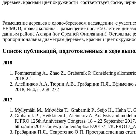
деревьев, красный цвет окружности соответствует сосне, черный
Размещение деревьев в елово-березовом насаждении с участием
EFIMOD, правая колонка - размещение после 50-летней динами
данным района Ахтари (юг Средней Финляндии). Остальные ря
пропорциональны диаметрам деревьев, красный цвет окружности
Список публикаций, подготовленных в ходе вып
2018
Pommerening A., Zhao Z., Grabarnik P. Considering allometric r
2018-2-1
Алейников А.А, Тюрин А.В., Грабарник П.Я., Ефименко А
2018, № 4, с. 258–272
2017
Myllymäki M., Mrkvička T., Grabarnik P., Seijo H., Hahn U. Glob
Grabarnik P. , Heikkinen J., Aleinikov A. Analysis and modeling
IUFRO 125th Anniversary Congress, 18 – 22 September 2017. 
http://iufro2017.com/wp-content/uploads/2017/11/IUFRO17_A
Грабарник П.Я., Секретенко О.П. Пространственная стат