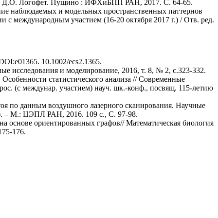
к, Д.О. Логофет. Пущино : ИФХиБПП РАН, 2017. С. 64-65.
ение наблюдаемых и модельных пространственных паттернов
с международным участием (16-20 октября 2017 г.) / Отв. ред.
), DOI:e01365. 10.1002/ecs2.1365.
 исследования и моделирование, 2016, т. 8, № 2, с.323-332.
. Особенности статистического анализа // Современные
. (с междунар. участием) науч. шк.-конф., посвящ. 115-летию
тоя по данным воздушного лазерного сканирования. Научные
– М.: ЦЭПЛ РАН, 2016. 109 с., С. 97-98.
на основе ориентированных графов// Математическая биология
175-176.