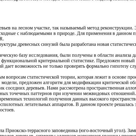
вьев на лесном участке, так называемый метод реконструкции. 
сходные с наблюдаемыми в природе. Для применения в данном п
R.
уктуры древесных синузий была разработана новая статистическа
ическую базу исследования, были получены в области анализа да
а функциональной критериальной статистике. Предложен новый 
ый дает возможность не только проверять формально гипотезу с
м вопросам статистической теории, которая лежит в основе прос
 модели, предложен алгоритм для модификации критической обл
ик соседних деревьев. Нами рассмотрена пространственная ал
анных точечных паттернов при изучении межвидовых отношений.
временных технологий получения данных высокого пространствен
пилотных летательных аппаратов. В данном проекте решалась з
остоев.
ла Приокско-террасного заповедника (юго-восточный угол). За
тволов деревьев, сегменты эллипсов маркируют границы проекц