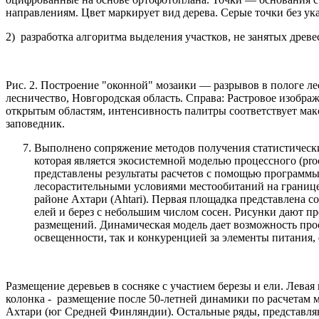
направлениям. Цвет маркирует вид дерева. Серые точки без у
2) разработка алгоритма выделения участков, не занятых древе
Рис. 2. Построение "оконной" мозаики — разрывов в пологе лес
лесничество, Новгородская область. Справа: Растровое изобра
открытым областям, интенсивность палитры соответствует ма
заповедник.
Выполнено сопряжение методов получения статистическ
которая является экосистемной моделью процессного (pr
представлены результаты расчетов с помощью программ
лесорастительными условиями местообитаний на границ
районе Ахтари (Ahtari). Первая площадка представлена 
елей и берез с небольшим числом сосен. Рисунки дают п
размещений. Динамическая модель дает возможность прос
освещенности, так и конкуренцией за элементы питания,
Размещение деревьев в сосняке с участием березы и ели. Лева
колонка - размещение после 50-летней динамики по расчетам
Ахтари (юг Средней Финляндии). Остальные ряды, представля