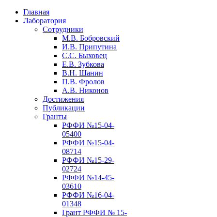
Главная
Лаборатория
Сотрудники
М.В. Бобровский
И.В. Припутина
С.С. Быховец
Е.В. Зубкова
В.Н. Шанин
П.В. Фролов
А.В. Никонов
Достижения
Публикации
Гранты
РФФИ №15-04-
05400
РФФИ №15-04-
08714
РФФИ №15-29-
02724
РФФИ №14-45-
03610
РФФИ №16-04-
01348
Грант РФФИ № 15-