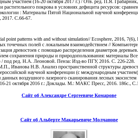
м участием (16-20 октября 2017 г.) / Отв. ред. П.Я. Грабарни
ии растительного покрова в условиях дефицита ресурсов: сравн
экологии : Материалы Пятой Национальной научной конференции 
2017. С.66-67.
ial point patterns with and without simulation// Ecosphere, 2016, 7(6
х точечных полей с локальным взаимодействием // Компьютерные
изация древостоев с помощью распределения диаметров деревьев
лем сохранения природы и природопользования: материалы Всерос
) / под ред. Н.А. Леоновой. Пенза: Изд-во ПГУ, 2016. С. 226-228.
.П., Иванова Н.В. Анализ пространственной структуры древос
ероссийской научной конференции (с международным участием). 
 данных воздушного лазерного сканирования лесных экосистем 
-21 октября 2016 г.: Доклады. М.: МАКС Пресс, 2016. 186c., C.
Сайт об Александре Сергеевиче Комарове
Сайт об Альберте Макарьевиче Молчанове