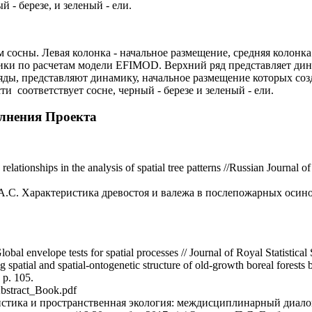
 - березе, и зеленый - ели.
 сосны. Левая колонка - начальное размещение, средняя колонк
ки по расчетам модели EFIMOD. Верхний ряд представляет дина
ды, представляют динамику, начальное размещение которых соз
 соответствует сосне, черный - березе и зеленый - ели.
олнения Проекта
elationships in the analysis of spatial tree patterns //Russian Journa
.С. Характеристика древостоя и валежа в послепожарных осиново
al envelope tests for spatial processes // Journal of Royal Statistical 
 spatial and spatial-ontogenetic structure of old-growth boreal forests 
p. 105.
bstract_Book.pdf
истика и пространственная экология: междисциплинарный диало