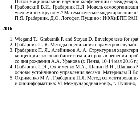
Пятой Национальной научной конференции с международны
Грабовский В.И., Грабарник П.Я. Модель самоорганизац
«ведьминых кругов» // Математическое моделирование в 
П.Я. Грабарник, Д.О. Логофет. Пущино : ИФХиБПП РАН, 
2016
Wiegand T., Grabarnik P. and Stoyan D. Envelope tests for spat
Грабарник П. Я. Методы оценивания параметров случайны
Грабарник П. Я., Алейников А. А. Структурная характер
концепции экологии биосистем и их роль в решении проб
со дня рождения А.А. Уранова (г. Пенза, 10-14 мая 2016 г.
Грабарник П.Я., Охрименко М.А., Шанин В.Н., Шашков М
основы устойчивого управления лесами: Материалы II Вс
Охрименко М.А., Грабарник П.Я. Метод сегментирования
и биоинформатика: VI Международная конф., г. Пущино, 16