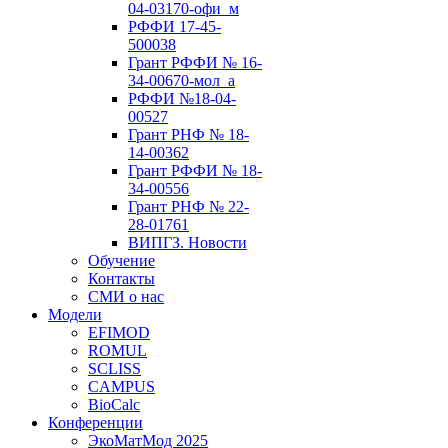
04-03170-офи_м
РФФИ 17-45-
500038
Грант РФФИ № 16-
34-00670-мол_а
РФФИ №18-04-
00527
Грант РНФ № 18-
14-00362
Грант РФФИ № 18-
34-00556
Грант РНФ № 22-
28-01761
ВИПГЗ. Новости
Обучение
Контакты
СМИ о нас
Модели
EFIMOD
ROMUL
SCLISS
CAMPUS
BioCalc
Конференции
ЭкоМатМод 2025