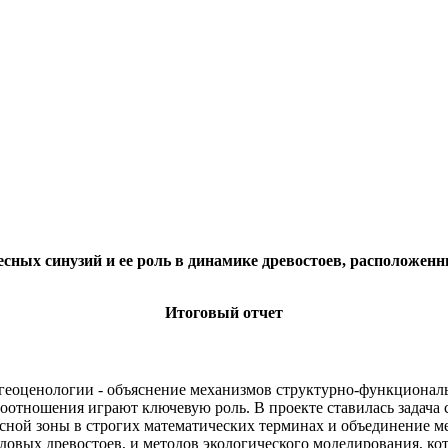
ных синузий и ее роль в динамике древостоев, расположенн
Итоговый отчет
еоценологии - объяснение механизмов структурно-функциональ
отношения играют ключевую роль. В проекте ставилась задача 
сной зоны в строгих математических терминах и объединение м
вых древостоев, и методов экологического моделирования, ко