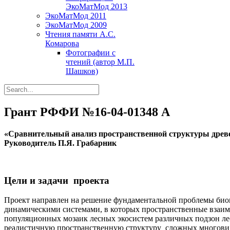
ЭкоМатМод 2013
ЭкоМатМод 2011
ЭкоМатМод 2009
Чтения памяти А.С.
Комарова
Фотографии с
чтений (автор М.П.
Шашков)
Грант РФФИ №16-04-01348 А
«Сравнительный анализ пространственной структуры древес
Руководитель П.Я. Грабарник
Цели и задачи проекта
Проект направлен на решение фундаментальной проблемы биог
динамическими системами, в которых пространственные взаимо
популяционных мозаик лесных экосистем различных подзон ле
реалистичную пространственную структуру сложных многовидо