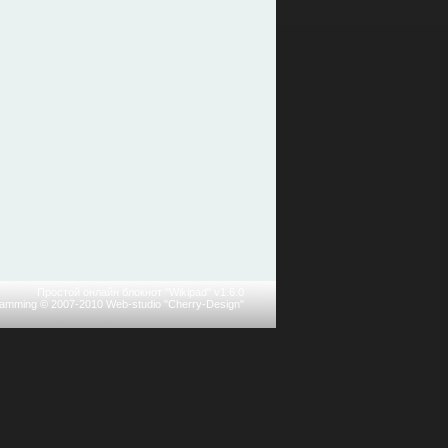
Простой онлайн блокнот "Wikipad" v1.6.0
ramming © 2007-2010
Web-studio "Cherry-Design"