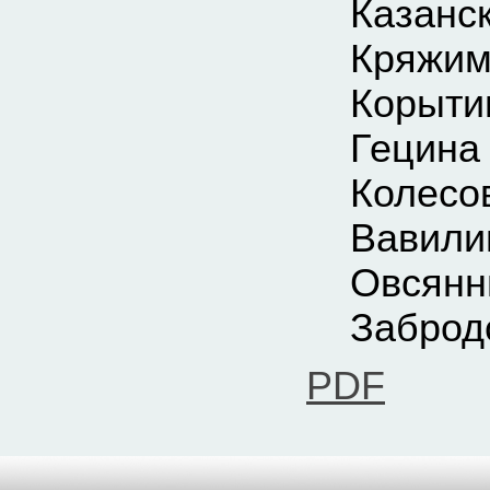
Казан
Кряжим
Корыт
Гецин
Колес
Вавил
Овсянн
Забродс
PDF