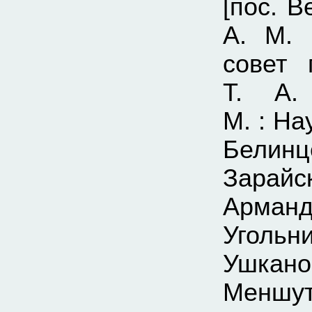
[пос. 
А. М. 
совет 
Т. А.
М. : На
Белинц
Зарай
Арман
Угольн
Ушкано
Меншут