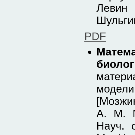
Левин
Шульгин
PDF
Матем
биоло
матер
модели
[Мозжи
А. М. 
Науч. 