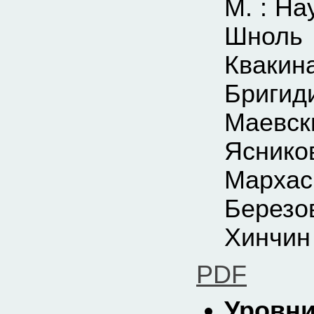
М. : На
Шноль
Кваки
Бриги
Маевс
Яснико
Марха
Березо
Хинчин 
PDF
Уровни