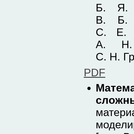
Б. Я.
В. Б.
С. Е. 
А. Н.
С. Н. Г
PDF
Матем
сложн
матер
модели