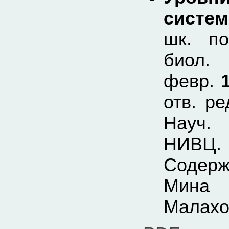
систем
шк. по
биол
февр.
отв. р
Науч. 
НИВЦ. 
Содер
Мина 
Малахов