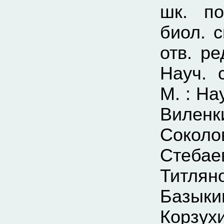
шк. по
биол. 
отв. р
Науч. 
М. : На
Виленк
Сокол
Стебае
Титля
Базык
Корзу