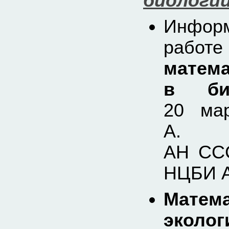
биологии
Инфор
работ
матем
в био
20 ма
А.
АН ССС
НЦБИ А
Матем
эколог