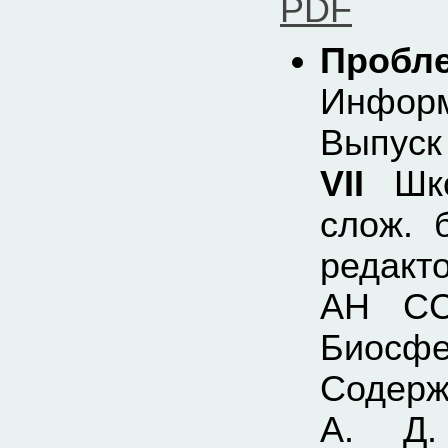
PDF
Про
Инфо
Выпус
VII
Шко
слож. 
редакто
АН СС
Биосфе
Содер
А. Д.