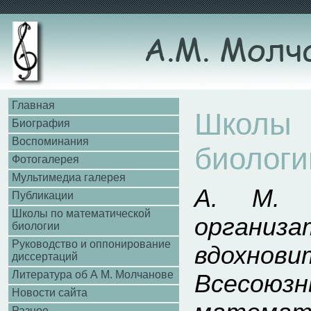
Главная
Школы
Биография
Воспоминания
биологи
Фотогалерея
Мультимедиа галерея
А. М. М
Публикации
Школы по математической
орга
биологии
Руководство и оппонирование
вдохнови
диссертаций
Литература об А М. Молчанове
Всесо
Новости сайта
Разное