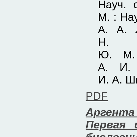
Науч. 
М. : На
А. А. 
Н. В
Ю. М. 
А. И. 
И. А. Ш
PDF
Аргента
Первая 