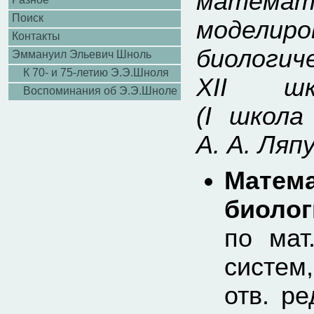
математ
Поиск
модели
Контакты
биологич
Эммануил Эльевич Шноль
К 70- и 75-летию Э.Э.Шноля
XII шк
Воспоминания об Э.Э.Шноле
(I школа
А. А. Ляп
Матем
биолог
по мат
систем
отв. р