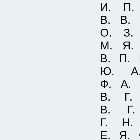
И. П. 
В. В. 
О. З. 
М. Я. 
В. П. 
Ю. А
Ф. А. 
В. Г.
В. Г.
Г. Н.
Е. Я. 