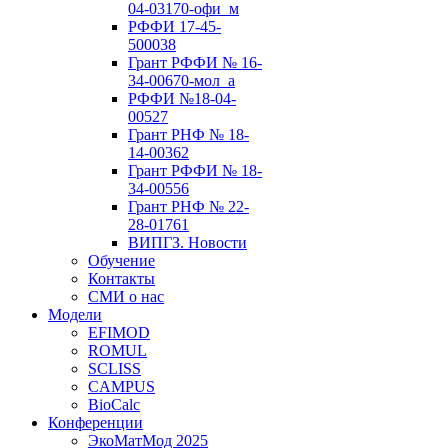
04-03170-офи_м
РФФИ 17-45-
500038
Грант РФФИ № 16-
34-00670-мол_а
РФФИ №18-04-
00527
Грант РНФ № 18-
14-00362
Грант РФФИ № 18-
34-00556
Грант РНФ № 22-
28-01761
ВИПГЗ. Новости
Обучение
Контакты
СМИ о нас
Модели
EFIMOD
ROMUL
SCLISS
CAMPUS
BioCalc
Конференции
ЭкоМатМод 2025