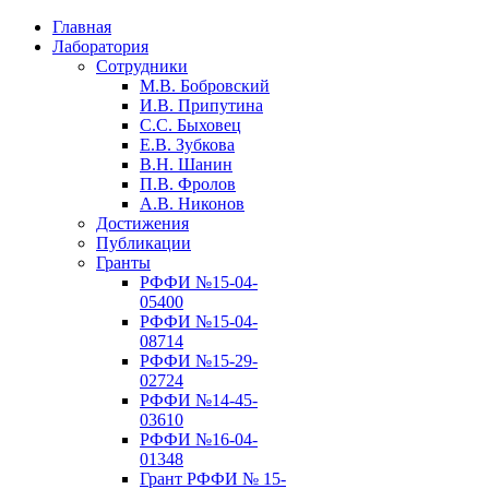
Главная
Лаборатория
Сотрудники
М.В. Бобровский
И.В. Припутина
С.С. Быховец
Е.В. Зубкова
В.Н. Шанин
П.В. Фролов
А.В. Никонов
Достижения
Публикации
Гранты
РФФИ №15-04-
05400
РФФИ №15-04-
08714
РФФИ №15-29-
02724
РФФИ №14-45-
03610
РФФИ №16-04-
01348
Грант РФФИ № 15-