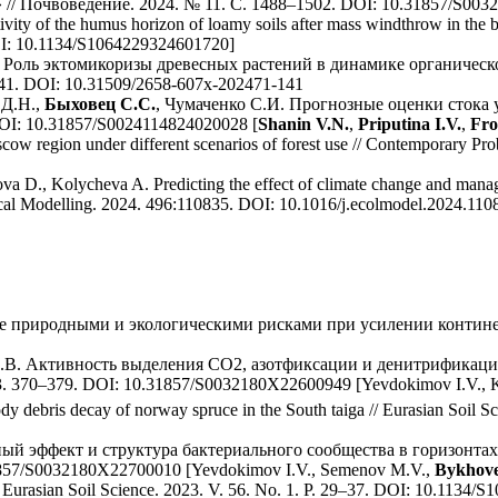
 Почвоведение. 2024. № 11. C. 1488–1502. DOI: 10.31857/S00321
ivity of the humus horizon of loamy soils after mass windthrow in the 
 DOI: 10.1134/S1064229324601720]
Роль эктомикоризы древесных растений в динамике органическ
41. DOI: 10.31509/2658-607x-202471-141
 Д.Н.,
Быховец С.С.
, Чумаченко С.И. Прогнозные оценки стока
DOI: 10.31857/S0024114824020028 [
Shanin V.N.
,
Priputina I.V.
,
Fro
Moscow region under different scenarios of forest use // Contemporary 
va D., Kolycheva A. Predicting the effect of climate change and manage
gical Modelling. 2024. 496:110835. DOI: 10.1016/j.ecolmodel.2024.110
ие природными и экологическими рисками при усилении континен
А.В. Активность выделения СО2, азотфиксации и денитрификаци
 370–379. DOI: 10.31857/S0032180X22600949 [Yevdokimov I.V., K
oody debris decay of norway spruce in the South taiga // Eurasian Soil 
ый эффект и структура бактериального сообщества в горизонта
31857/S0032180X22700010 [Yevdokimov I.V., Semenov M.V.,
Bykhove
/ Eurasian Soil Science. 2023. V. 56. No. 1. P. 29–37. DOI: 10.1134