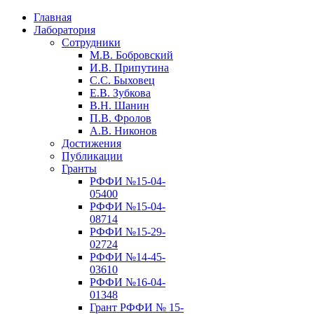
Главная
Лаборатория
Сотрудники
М.В. Бобровский
И.В. Припутина
С.С. Быховец
Е.В. Зубкова
В.Н. Шанин
П.В. Фролов
А.В. Никонов
Достижения
Публикации
Гранты
РФФИ №15-04-
05400
РФФИ №15-04-
08714
РФФИ №15-29-
02724
РФФИ №14-45-
03610
РФФИ №16-04-
01348
Грант РФФИ № 15-