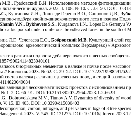
а М.В., Грабовский В.И. Использование методов фитоиндикации 
 Ботанический журнал. 2023. Т. 108. № 10. С. 33–50. DOI: 10.3
.С.
, Курганова И.Н., Лопес де Гереню В.О., Сапронов Д.В.,
Зубк
рново-подбура хвойно-широколиственного леса в южном Подмоск
Shanin V.N.
,
Bykhovets S.S.
, Kurganova I.N., Lopes De Gerenyu V.
ntic carbic podzol under coniferous–broadleaved forest in the south of
на Л.Г., Челогаева Е.О.,
Бобровский М.В.
Культурный слой гор
орошилово, археологический комплекс Верхмарево) // Археология
ектив развития подроста дуба черешчатого в лесных сообществ
.31857/S0024114823040101
запасов биофильных элементов в валеже и почве после массово
 // Биология. 2023. № 62. C. 29–52. DOI: 10.17223/19988591/62/2
 состав валежа различных древесных пород и стадий разложен
024114823040034
ная валидация лесоклиматических проектов с использованием п
№ 1–2. С. 66–91. DOI: 10.21513/0207-2564-2023-1-2-66-91
.G., Dobrovolskaya M.V., Tiunov A.V. Dynamics of diversity of wood
023. V. 15. ID 403. DOI: 10.3390/d15030403
mposition, carbon, nitrogen, and pH values in logs of 8 tree species 
nd Management. 2023. V. 545. ID 121275. DOI: 10.1016/j.foreco.2023.1