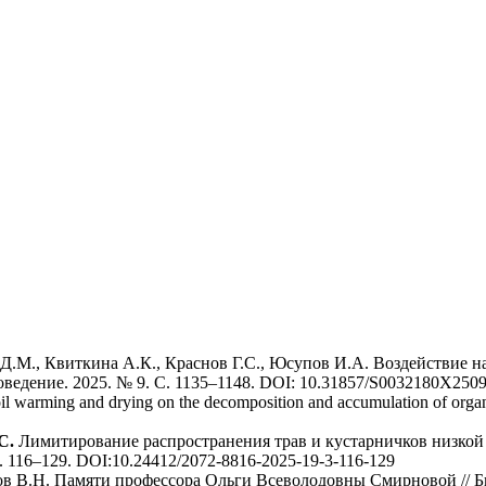
 Д.М., Квиткина А.К., Краснов Г.С., Юсупов И.А. Воздействие 
едение. 2025. № 9. C. 1135–1148. DOI: 10.31857/S0032180X2509
l warming and drying on the decomposition and accumulation of organic
С.
Лимитирование распространения трав и кустарничков низкой 
. 116–129. DOI:10.24412/2072-8816-2025-19-3-116-129
ков В.Н. Памяти профессора Ольги Всеволодовны Смирновой // 