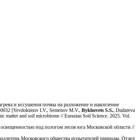
нагрева и иссушения почвы на разложение и накопление
0032 [Yevdokimov I.V., Semenov M.V.,
Bykhovets S.S.
, Dudareva
 matter and soil microbiome // Eurasian Soil Science. 2025. Vol.
освещенностью под пологом лесов юга Московской области //
Бюллетень Московского общества испытателей природы. Отдел