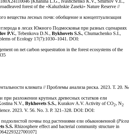
80X24110046 [Khanina L.G., Ivashchenko K.V., Smirnov V.E.,
broadleaved forest of the «Kaluzhskie Zaseki» Nature Reserve //
ого вещества лесных почв: обобщение и концептуализация
 углерода в лесах Южного Подмосковья при разных сценариях
lov P.V.
, Tebenkova D.N.,
Bykhovets S.S.
, Chumachenko S.I.,
Problems of Ecology 17(7):1030–1041. DOI:
ment on net carbon sequestration in the forest ecosystems of the
835
тальности климата // Проблемы анализа риска. 2023. Т. 20. №
и при разложении крупных древесных остатков ели
ostina N.V.,
Bykhovets S.S.
, Kurakov A.V. Activity of СО
, N
2
2
Science. 2023. V. 56. No. 3. P. 321–328. DOI: DOI:
х подзолистой почвы под растениями ели обыкновенной (
Picea
ts S.S.
Rhizosphere effect and bacterial community structure in
/S1064229322700107]