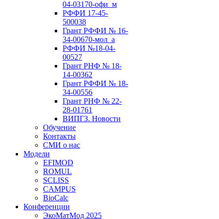
04-03170-офи_м
РФФИ 17-45-
500038
Грант РФФИ № 16-
34-00670-мол_а
РФФИ №18-04-
00527
Грант РНФ № 18-
14-00362
Грант РФФИ № 18-
34-00556
Грант РНФ № 22-
28-01761
ВИПГЗ. Новости
Обучение
Контакты
СМИ о нас
Модели
EFIMOD
ROMUL
SCLISS
CAMPUS
BioCalc
Конференции
ЭкоМатМод 2025