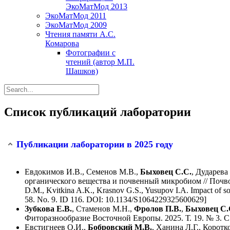
ЭкоМатМод 2013
ЭкоМатМод 2011
ЭкоМатМод 2009
Чтения памяти А.С.
Комарова
Фотографии с
чтений (автор М.П.
Шашков)
Список публикаций лаборатории
Публикации лаборатории в 2025 году
Евдокимов И.В., Семенов М.В.,
Быховец С.С.
, Дударева
органического вещества и почвенный микробиом // Почвов
D.M., Kvitkina A.K., Krasnov G.S., Yusupov I.A. Impact of soi
58. No. 9. ID 116. DOI: 10.1134/S1064229325600629]
Зубкова Е.В.
, Стаменов М.Н.,
Фролов П.В.
,
Быховец С.
Фиторазнообразие Восточной Европы. 2025. Т. 19. № 3. С
Евстигнеев О.И.,
Бобровский М.В.
, Ханина Л.Г., Корот