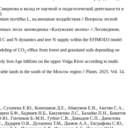
Смирнова и вклад ее научной и педагогической деятельности в
-1
nium myrtillus
L. на внешние воздействия // Вопросы лесной
енных лесах заповедника «Калужские засеки» // Лесоведение.
 soil C and N dynamics and tree N supply within the EFIMOD3 model
eling of CO
efflux from forest and grassland soils depending on
2
y Iron Age hillforts on the upper Volga River according to multi-
able lands in the south of the Moscow region // Plants. 2025. Vol. 14.
., Сухачева Е.Ю., Конюшков Д.Е., Абакумов Е.В., Аветян С.А.,
рин Б.Ф., Бадмаев Н.Б., Бакуменко Л.С., Балабко П.Н., Баматов
 О.Ю., Гончиков Б.-М.Н., Губин С.В., Давыдов С.П., Данилова
С., Дударев О.В., Духанина Т.М., Дымов А.А., Евграфова С.Ю.,