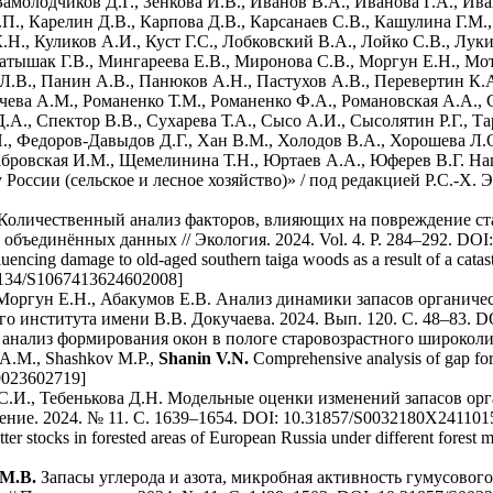
 Замолодчиков Д.Г., Зенкова И.В., Иванов В.А., Иванова Г.А., И
П., Карелин Д.В., Карпова Д.В., Карсанаев С.В., Кашулина Г.М.,
Н., Куликов А.И., Куст Г.С., Лобковский В.А., Лойко С.В., Луки
атышак Г.В., Мингареева Е.В., Миронова С.В., Моргун Е.Н., Мо
.В., Панин А.В., Панюков А.Н., Пастухов А.В., Перевертин К.А.
чева А.М., Романенко Т.М., Романенко Ф.А., Романовская А.А., 
.А., Спектор В.В., Сухарева Т.А., Сысо А.И., Сысолятин Р.Г., Т
, Федоров-Давыдов Д.Г., Хан В.М., Холодов В.А., Хорошева Л.О
абровская И.М., Щемелинина Т.Н., Юртаев А.А., Юферев В.Г. 
России (сельское и лесное хозяйство)» / под редакцией Р.С.-Х
Количественный анализ факторов, влияющих на повреждение ста
бъединённых данных // Экология. 2024. Vol. 4. P. 284–292. DOI:
nfluencing damage to old-aged southern taiga woods as a result of a cat
0.1134/S1067413624602008]
 Моргун Е.Н., Абакумов Е.В. Анализ динамики запасов органиче
института имени В.В. Докучаева. 2024. Вып. 120. С. 48–83. DO
нализ формирования окон в пологе старовозрастного широколист
 A.M., Shashkov M.P.,
Shanin V.N.
Comprehensive analysis of gap form
59023602719]
 С.И., Тебенькова Д.Н. Модельные оценки изменений запасов ор
ние. 2024. № 11. С. 1639–1654. DOI: 10.31857/S0032180X2411015
er stocks in forested areas of European Russia under different forest 
М.В.
Запасы углерода и азота, микробная активность гумусового