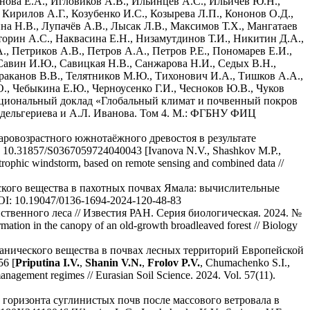
ванова Е.А., Игловиков А.В., Ильинцев А.С., Ильичев Ю.Н.,
 Кирилов А.Г., Козубенко И.С., Козырева Л.П., Кононов О.Д.,
на Н.В., Лупачёв А.В., Лысак Л.В., Максимов Т.Х., Мангатаев
торин А.С., Наквасина Е.Н., Низамутдинов Т.И., Никитин Д.А.,
, Петриков А.В., Петров А.А., Петров Р.Е., Пономарев Е.И.,
Савин И.Ю., Савицкая Н.В., Санжарова Н.И., Седых В.Н.,
араканов В.В., Телятников М.Ю., Тихонович И.А., Тишков А.А.,
., Чебыкина Е.Ю., Черноусенко Г.И., Чесноков Ю.В., Чуков
Национальный доклад «Глобальный климат и почвенный покров
. Эдельгериева и А.Л. Иванова. Том 4. М.: ФГБНУ ФИЦ
ровозрастного южнотаёжного древостоя в результате
 10.31857/S0367059724040043 [Ivanova N.V., Shashkov M.P.,
astrophic windstorm, based on remote sensing and combined data //
ского вещества в пахотных почвах Ямала: вычислительные
I: 10.19047/0136-1694-2024-120-48-83
венного леса // Известия РАН. Серия биологическая. 2024. №
ation in the canopy of an old-growth broadleaved forest // Biology
ганического вещества в почвах лесных территорий Европейской
6 [
Priputina I.V.
,
Shanin V.N.
,
Frolov P.V.
, Chumachenko S.I.,
management regimes // Eurasian Soil Science. 2024. Vol. 57(11).
 горизонта суглинистых почв после массового ветровала в