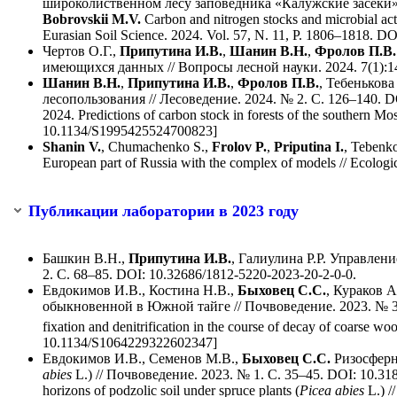
широколиственном лесу заповедника «Калужские засеки» //
Bobrovskii M.V.
Carbon and nitrogen stocks and microbial act
Eurasian Soil Science. 2024. Vol. 57, N. 11, P. 1806–1818.
Чертов О.Г.,
Припутина И.В.
,
Шанин В.Н.
,
Фролов П.В.
имеющихся данных // Вопросы лесной науки. 2024. 7(1):1
Шанин В.Н.
,
Припутина И.В.
,
Фролов П.В.
, Тебенькова
лесопользования // Лесоведение. 2024. № 2. С. 126–140. 
2024. Predictions of carbon stock in forests of the southern 
10.1134/S1995425524700823]
Shanin V.
, Chumachenko S.,
Frolov P.
,
Priputina I.
, Tebenko
European part of Russia with the complex of models // Ecolo
Публикации лаборатории в 2023 году
Башкин В.Н.,
Припутина И.В.
, Галиулина Р.Р. Управлен
2. С. 68–85. DOI: 10.32686/1812-5220-2023-20-2-0-0.
Евдокимов И.В., Костина Н.В.,
Быховец С.С.
, Кураков 
обыкновенной в Южной тайге // Почвоведение. 2023. № 3.
fixation and denitrification in the course of decay of coarse w
10.1134/S1064229322602347]
Евдокимов И.В., Семенов М.В.,
Быховец С.С.
Ризосферн
abies
L.) // Почвоведение. 2023. № 1. С. 35–45. DOI: 10.
horizons of podzolic soil under spruce plants (
Picea abies
L.) /