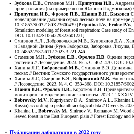
Зубкова Е.В.
, Стаменов М.Н.,
Припутина И.В.
, Андреев
произрастания (на примере лесов Южного Подмосковья) //
Припутина И.В.
,
Фролов П.В.
,
Шанин В.Н.
,
Быховец С
моделирование дыхания серых лесных почв на примере де
10.31857/S0032180X23600439 [
Priputina I.V.
,
Frolov P.V.
,
Simulation modeling of forest soil respiration: Case study of E
DOI: 10.1134/S1064229323601221]
Смирнов А.Л., Добровольская М.В., Куприянов Д.А., Хани
и Западной Двины (Руна-Заборовка, Заборовка-Лихуша, В
10.24852/2587-6112.2023.3.221.246
Стаменов М.Н.,
Зубкова Е.В.
,
Фролов П.В.
Оценка персп
растений // Лесоведение. 2023. № 5. С. 462–470. DOI: 10
Ханина Л.Г.,
Бобровский М.В.
, Смирнов В.Э. Динамика 
песках // Вестник Томского государственного университета
Ханина Л.Г., Смирнов В.Э.,
Бобровский М.В.
Элементный
// Лесоведение. 2023. № 4. С. 353–368. DOI: 10.31857/S0
Шанин В.Н.
,
Фролов П.В.
, Коротков В.Н. Предваритель
мониторинг и моделирование экосистем. 2023. Т. XХXIV. 
Bobrovsky M.V.
, Kupriyanov D.A., Smirnov A.L., Khanina L
Russia) according to pedoanthracological data // Diversity. 2
Khanina L.,
Bobrovsky M.
, Smirnov V., Romanov M. Wood deco
leaved forest in the East European plain // Forest Ecology a
Публикации лаборатории в 2022 году