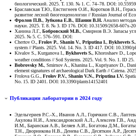
биологический. 2025. Т. 130. № 1. С. 74–78. DOI: 10.55
Браславская Т.Ю., Евстигнеев О.И., Коротков В.Н., Герас
развитие лесной биогеоценологии // Russian Journal of Eco
Фролов П.В.
,
Зубкова Е.В.
,
Шанин В.Н.
Анализ метода
науки. 2025. Т. 8. № 3. ID 176. DOI: 10.31509/2658-607x-2
Ханина Л.Г.,
Бобровский М.В.
, Смирнов В.Э. Запасы угл
2025. № 5. С. 576–591. DOI:
Chertov O.,
Frolov P.
,
Shanin V.
,
Priputina I.
,
Bykhovets S.
system // Plants. 2025. Vol. 14. No. 3. ID 417. DOI: 10.3390/
Kivalov S., Kurganova I.,
Bykhovets S.
, Khoroshaev D., Lop
weather conditions // Soil Systems. 2025. Vol. 9. No. 1. ID 2
Bobrovsky M.
, Smirnov A., Khanina L., Kupriyanov D., Danil
element signatures of archaeological Dark Earth // Catena. 20
Frolova G.G.,
Frolov P.V.
,
Shanin V.N.
,
Priputina I.V.
Spatia
No. 15. ID 2401. DOI: 10.3390/plants14152401
Публикации лаборатории в 2024 году
Эдельгериев Р.С.-Х., Иванов А.Л., Горячкин С.В., Лаптев
Акулова Н.И., Александровский А.Л., Алексеев Г.В., Анд
И.М., Баранская А.В., Беляев А.И., Богатова Д.М., Богат
Т.Н., Дворникова Н.В., Денева С.В., Десяткин А.Р., Деся