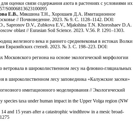
для оценки связи содержания азота в растениях с условиями их
1857/S0006813623100095
ова Е.В.
, Мякшина Т.Н., Хорошаев Д.А. Имитационное
овье // Почвоведение. 2023. № 9. С. 1128–1142. DOI:
O., Sapronov D.V., Zubkova E.V., Mjakshina T.N. Khoroshaev D.A.
 Moscow oblast // Eurasian Soil Science. 2023. V.56. P. 1291–1303.
одищ железного века и раннего средневековья в истоках Волки
 Евразийских степей. 2023. № 3. С. 198–223. DOI:
ах Московского региона на основе экологической морфологии
го ветровала в широколиственном лесу на флювио-гляциальных
ия в широколиственном лесу заповедника «Калужские засеки»
рогнозного имитационного моделирования // Экологический
y species taxa under human impact in the Upper Volga region (NW
14 and 15 years after a catastrophic windthrow in a mesic broad-
21275