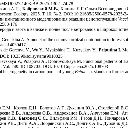
959/MSU0027-1403-BB-2025-130-1-74-78
ькина А.П.,
Бобровский М.В.
, Ханина Л.Г. Ольга Всеволодовна 
system Ecology. 2025. Т. 10. № 2. DOI: 10.21685/2500-0578-2025-2
ми имитационного моделирования реакции ценопопуляций
Vacci
02583-176
ерода и азота в валеже и почве после ветровалов в широколиств
, Geraskina A. A model of the ectomycorrhizal contribution to forest
plants14030417
es de Gerenyu V., Wu Y., Myakshina T., Kuzyakov Y.,
Priputina I.
Mod
5. DOI: 10.3390/soilsystems9010025
evskaya V., Potapova A., Dobrovolskaya M. Functional patterns of Earl
25. Vol. 249. ID 108703. DOI: 10.1016/j.catena.2025.108703
l heterogeneity in carbon pools of young
Betula
sp. stands on former ar
а Е.М., Козлов Д.Н., Болотов А.Г., Духанин Ю.А., Столбовой В.С
реева В.В., Андреева О.В., Андроханов В.А., Анчугова Е.М., Апа
ырев И.В.,
Быховец С.С.
, Вильфанд Р.М., Габов Д.Н., Гончарова
ткин Р.В., Дитц А.А., Добрянский А.С., Долгих А.В., Дубовик Д.