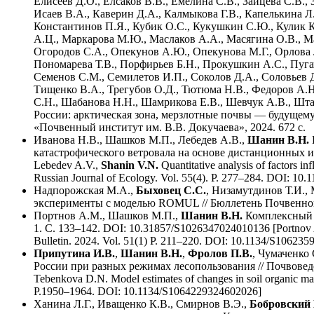
Елисеев Д.О., Елсаков В.В., Емелина С.В., Зайцева С.В.,
Исаев В.А., Каверин Д.А., Калмыкова Г.В., Капелькина Л.
Константинов П.Я., Кубик О.С., Кукушкин С.Ю., Кулик К.
А.Ц., Маркарова М.Ю., Маслаков А.А., Маcягина О.В., М
Огородов С.А., Опекунов А.Ю., Опекунова М.Г., Орлова Л
Пономарева Т.В., Порфирьев Б.Н., Прокушкин А.С., Пуга
Семенов С.М., Семилетов И.П., Соколов Д.А., Соловьев Д
Тищенко В.А., Трегубов О.Д., Тютюма Н.В., Федоров А.Н.
С.Н., Шабанова Н.Н., Шамрикова Е.В., Шевчук А.В., Шт
России: арктическая зона, мерзлотные почвы — будущему 
«Почвенный институт им. В.В. Докучаева», 2024. 672 с.
Иванова Н.В., Шашков М.П., Лебедев А.В.,
Шанин В.Н.
катастрофического ветровала на основе дистанционных и о
Lebedev A.V.,
Shanin V.N.
Quantitative analysis of factors i
Russian Journal of Ecology. Vol. 55(4). P. 277–284. DOI: 1
Надпорожская М.А.,
Быховец С.С.
, Низамутдинов Т.И.,
эксперименты с моделью ROMUL // Бюллетень Почвенного 
Портнов А.М., Шашков М.П.,
Шанин В.Н.
Комплексный а
1. С. 133–142. DOI: 10.31857/S1026347024010136 [Portnov
Bulletin. 2024. Vol. 51(1) P. 211–220. DOI: 10.1134/S10623
Припутина И.В.
,
Шанин В.Н.
,
Фролов П.В.
, Чумаченко
России при разных режимах лесопользования // Почвоведе
Tebenkova D.N. Model estimates of changes in soil organic matt
P.1950–1964. DOI: 10.1134/S1064229324602026]
Ханина Л.Г., Иващенко К.В., Смирнов В.Э.,
Бобровский 