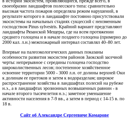
в истории экосистем, проявляющиеся, прежде всего, в
своеобразии ландшафтов полесского типа: сравнительно
высокая частота пожаров определяла режим нарушений, в
результате которого в ландашафте постоянно присутствовали
экосистемы на начальных стадиях сукцессий с неизменным
господством Pinus sylvestris. Крайний вариант представляют
ландшафты Рязанской Мещеры, где на всем протяжении
среднего голоцена и в начале позднего голоцена (примерно до
2000 кал. л.н.) межпожарный интервал составлял 40–80 лет.
Впервые на палеоэкологических данных показаны
особенности развития экосистем районов Заокской засечной
черты: непрерывное с середины голоцена господство
широколиственных лесов; постепенное хозяйственное
освоение территории 5000 - 3000 л.н. от долины верхней Оки
к долинам ее притоков и затем к водоразделам; широкое
распространение хозяйства в ландшафтах полесий на рубеже
н.э., а в ландшафтах эрозионных возвышенных равнин - в
начале второго тысячелетия н.э.; заметное уменьшение
активности населения в 7-9 вв., а затем в период с 14-15 в. по
18 в.
Сайт об Александре Сергеевиче Комарове