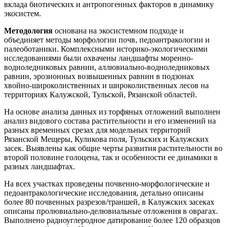
вклада биотических и антропогенных факторов в динамику
экосистем.
Методология
основана на экосистемном подходе и
объединяет методы морфологии почв, педоантракологии и
палеоботаники. Комплексными историко-экологическими
исследованиями были охвачены ландшафты моренно-
водноледниковых равнин, аллювиально-водноледниковых
равнин, эрозионных возвышенных равнин в подзонах
хвойно-широколиственных и широколиственных лесов на
территориях Калужской, Тульской, Рязанской областей.
На основе анализа данных из торфяных отложений выполнен
анализ видового состава растительности и его изменений на
разных временных срезах для модельных территорий
Рязанской Мещеры, Куликова поля, Тульских и Калужских
засек. Выявлены как общие черты развития растительности во
второй половине голоцена, так и особенности ее динамики в
разных ландшафтах.
На всех участках проведены почвенно-морфологические и
педоантракологические исследования, детально описаны
более 80 почвенных разрезов/траншей, в Калужских засеках
описаны пролювиально-делювиальные отложения в оврагах.
Выполнено радиоуглеродное датирование более 120 образцов