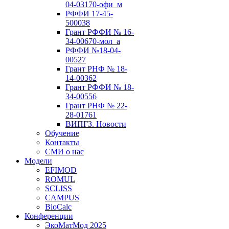
04-03170-офи_м
РФФИ 17-45-
500038
Грант РФФИ № 16-
34-00670-мол_а
РФФИ №18-04-
00527
Грант РНФ № 18-
14-00362
Грант РФФИ № 18-
34-00556
Грант РНФ № 22-
28-01761
ВИПГЗ. Новости
Обучение
Контакты
СМИ о нас
Модели
EFIMOD
ROMUL
SCLISS
CAMPUS
BioCalc
Конференции
ЭкоМатМод 2025