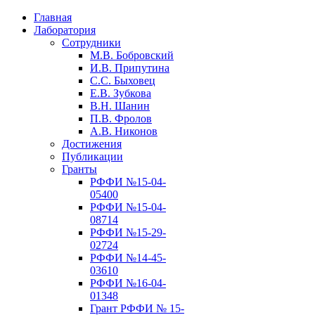
Главная
Лаборатория
Сотрудники
М.В. Бобровский
И.В. Припутина
С.С. Быховец
Е.В. Зубкова
В.Н. Шанин
П.В. Фролов
А.В. Никонов
Достижения
Публикации
Гранты
РФФИ №15-04-
05400
РФФИ №15-04-
08714
РФФИ №15-29-
02724
РФФИ №14-45-
03610
РФФИ №16-04-
01348
Грант РФФИ № 15-