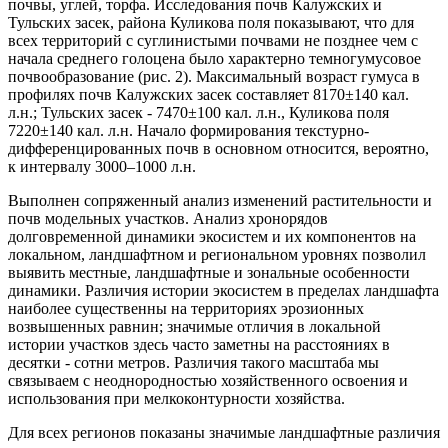
почвы, углей, торфа. Исследования почв Калужских и
Тульских засек, района Куликова поля показывают, что для
всех территорий с суглинистыми почвами не позднее чем с
начала среднего голоцена было характерно темногумусовое
почвообразование (рис. 2). Максимальный возраст гумуса в
профилях почв Калужских засек составляет 8170±140 кал.
л.н.; Тульских засек - 7470±100 кал. л.н., Куликова поля
7220±140 кал. л.н. Начало формирования текстурно-
дифференцированных почв в основном относится, вероятно,
к интервалу 3000–1000 л.н.
Выполнен сопряженный анализ изменений растительности и
почв модельных участков. Анализ хронорядов
долговременной динамики экосистем и их компонентов на
локальном, ландшафтном и региональном уровнях позволил
выявить местные, ландшафтные и зональные особенности
динамики. Различия истории экосистем в пределах ландшафта
наиболее существенны на территориях эрозионных
возвышенных равнин; значимые отличия в локальной
истории участков здесь часто заметны на расстояниях в
десятки - сотни метров. Различия такого масштаба мы
связываем с неоднородностью хозяйственного освоения и
использования при мелкоконтурности хозяйства.
Для всех регионов показаны значимые ландшафтные различия