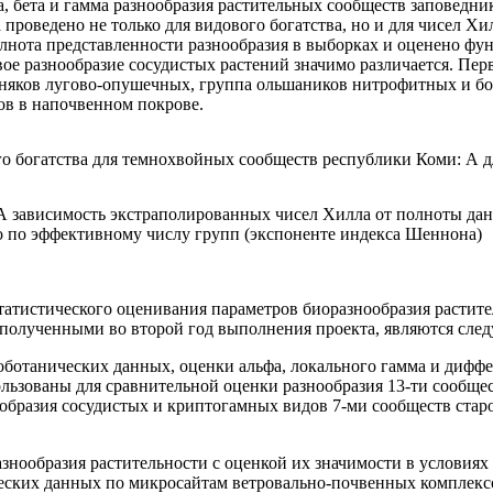
а, бета и гамма разнообразия растительных сообществ заповедн
 проведено не только для видового богатства, но и для чисел 
 полнота представленности разнообразия в выборках и оценено фу
 разнообразие сосудистых растений значимо различается. Перво
зняков лугово-опушечных, группа ольшаников нитрофитных и бо
в в напочвенном покрове.
о богатства для темнохвойных сообществ республики Коми: А дл
: А зависимость экстраполированных чисел Хилла от полноты да
 по эффективному числу групп (экспоненте индекса Шеннона)
статистического оценивания параметров биоразнообразия растит
полученными во второй год выполнения проекта, являются сле
геоботанических данных, оценки альфа, локального гамма и диф
ьзованы для сравнительной оценки разнообразия 13-ти сообщес
знообразия сосудистых и криптогамных видов 7-ми сообществ ст
разнообразия растительности с оценкой их значимости в услови
еских данных по микросайтам ветровально-почвенных комплексо