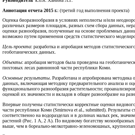
Руководитель
к.б.н. Ханина Л.Г.
Аннотация отчета 2015 г.
: (третий год выполнения проекта)
Оценка биоразнообразия в условиях неполноты и/или неодноро
различных размеров площадок, разных схем сбора данных, не
оценки разнообразия, полученные на основе проблемных данны
возможно путем применения средств статистического моделир
Цель проекта
: разработка и апробация методов статистическо
геоботанических данных.
Объекты
: апробация методов была проведена на геоботаничес
пихтовых лесах равнинной части республики Коми.
Основные результаты
. Разработана и апробирована методика 
данных, включающая методику предварительного анализа и оце
функционального разнообразия растительности; проанализиров
оценкой их значимости и вкладов в общее разнообразие на раз
Впервые получены статистически корректные оценки видового
части республики Коми (Smirnova et al., submitted). Результа
соответственно на водоразделах и в долинах малых рек, значим
растений (Рис. 1 А, 2 А). По видовому богатству мохообразных
выше, чем в бореально-мелкотравно-зеленомошных, крупнопапо