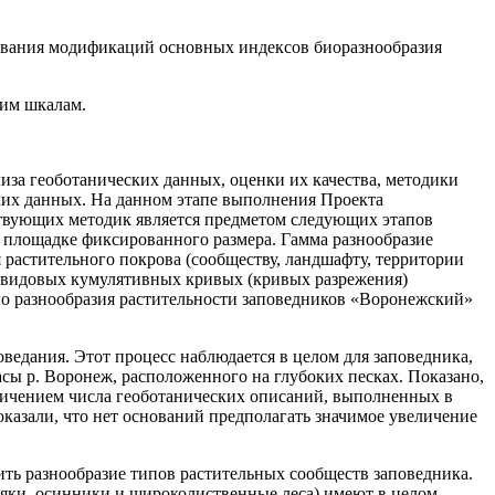
ьзования модификаций основных индексов биоразнообразия
ким шкалам.
за геоботанических данных, оценки их качества, методики
ких данных. На данном этапе выполнения Проекта
тствующих методик является предметом следующих этапов
а площадке фиксированного размера. Гамма разнообразие
 растительного покрова (сообществу, ландшафту, территории
е видовых кумулятивных кривых (кривых разрежения)
о разнообразия растительности заповедников «Воронежский»
ведания. Этот процесс наблюдается в целом для заповедника,
сы р. Воронеж, расположенного на глубоких песках. Показано,
еличением числа геоботанических описаний, выполненных в
казали, что нет оснований предполагать значимое увеличение
ть разнообразие типов растительных сообществ заповедника.
сняки, осинники и широколиственные леса) имеют в целом