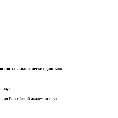
еполноты экологических данных»
и наук
ения Российской академии наук