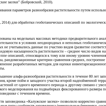
кие засеки" (Бобровский, 2010).
енивания параметров разнообразия растительности путем испол
., 2014) для обработки геоботанических описаний по экологичес
ованы на модельных массивах методики предварительного анали
тительности в условиях неоднородных и неполных геоботаничес
рых не учитывались данные по участию видов (развитие соотве
видовую насыщенность растительности – среднее число видов н
руппе описаний, относящихся к тому или иному уровню членения
ипа, рандомизационные критерии сравнения средних, построени
енение разработанных методик для оценки инвентаризационног
ты.
ение альфа-разнообразия растительности в течение 80 лет запо
ня, кроме пойм и западного участка второй надпойменной терра
растений от одного временного периода к другому связано с ув
кого моделирования на подвыборках фиксированного размера по
поведнике с течением времени.
тв заповедника «Калужские засеки» позволило корректно сравни
альные типы сообществ заповедника (неморальные березняки, со