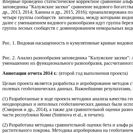
Впервые проведено статистическое корректное сравнение альф
заповедника "Калужские засеки" сравнение видового богатства
др., 2013, 2014; Ханина и др., 2015, 2016); проанализирована
четыре группы сообществ заповедника, между которыми видовое
далее с уменьшением видового разнообразия идут группа бере
группа лесных сообществ с доминированием неморальных видо
Рис. 1. Видовая насыщенность и кумулятивные кривые видовог
Рис. 2. Анализ разнообразия заповедника "Калужские засеки"
уменьшению их функционального разнообразия, рассчитанного
Аннотация отчета 2014 г.
: (второй год выполнения проекта)
Целью проекта является разработка и апробирование методов 
полевых геоботанических данных. Важнейшими результатами, 
(1) Разработанные в ходе проекта методики анализа качества 
неоднородных и неполных геоботанических данных были испол
(Смирнов и др., 2014), а также для сравнительной оценки ра
части республики Коми (Smirnova et al., в печати).
(2) Разработана методика сравнительной оценки бета и альфа 
растительного покрова. Методика апробирована на геоботанич