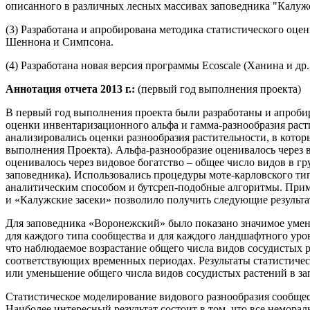
описанного в различных лесных массивах заповедника "Калужс
(3) Разработана и апробирована методика статистического оц
Шеннона и Симпсона.
(4) Разработана новая версия программы Ecoscale (Ханина и др
Аннотация отчета 2013 г.:
(первый год выполнения проекта)
В первый год выполнения проекта были разработаны и апробир
оценки инвентаризационного альфа и гамма-разнообразия рас
анализировались оценки разнообразия растительности, в кото
выполнения Проекта). Альфа-разнообразие оценивалось через 
оценивалось через видовое богатство – общее число видов в г
заповедника). Использовались процедуры моте-карловского т
аналитическим способом и бутсреп-подобные алгоритмы. Прим
и «Калужские засеки» позволило получить следующие результа
Для заповедника «Воронежский» было показано значимое уменьш
для каждого типа сообщества и для каждого ландшафтного уров
что наблюдаемое возрастание общего числа видов сосудистых 
соответствующих временных периодах. Результаты статистичес
или уменьшение общего числа видов сосудистых растений в за
Статистическое моделирование видового разнообразия сообщес
Наиболее интересный результат состоит в том, что все немор