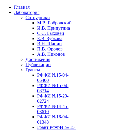
Главная
Лаборатория
Сотрудники
М.В. Бобровский
И.В. Припутина
С.С. Быховец
Е.В. Зубкова
В.Н. Шанин
П.В. Фролов
А.В. Никонов
Достижения
Публикации
Гранты
РФФИ №15-04-
05400
РФФИ №15-04-
08714
РФФИ №15-29-
02724
РФФИ №14-45-
03610
РФФИ №16-04-
01348
Грант РФФИ № 15-