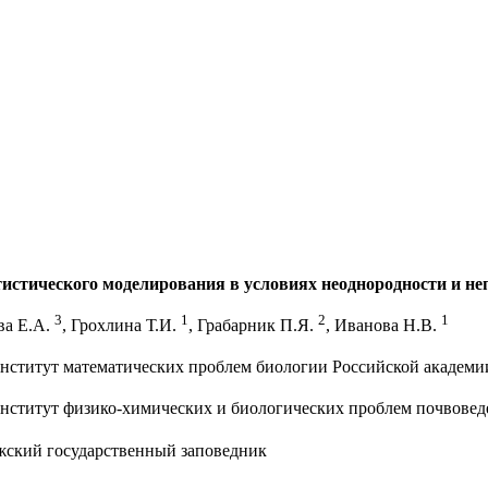
атистического моделирования в условиях неоднородности и н
3
1
2
1
ва Е.А.
, Грохлина Т.И.
, Грабарник П.Я.
, Иванова Н.В.
нститут математических проблем биологии Российской академи
нститут физико-химических и биологических проблем почвовед
жский государственный заповедник