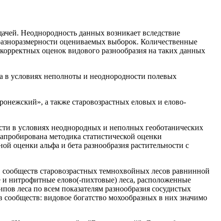
дачей. Неоднородность данных возникает вследствие
 разноразмерности оцениваемых выборок. Количественные
корректных оценок видового разнообразия на таких данных
ва в условиях неполноты и неоднородности полевых
ронежский», а также старовозрастных еловых и елово-
ности в условиях неоднородных и неполных геоботанических
 апробирована методика статистической оценки
ой оценки альфа и бета разнообразия растительности с
в сообществ старовозрастных темнохвойных лесов равнинной
ные и нитрофитные елово(-пихтовые) леса, расположенные
ипов леса по всем показателям разнообразия сосудистых
ов сообществ: видовое богатство мохообразных в них значимо