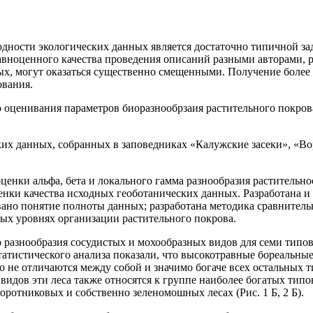
дности экологических данных является достаточно типичной за
равноценного качества проведения описаний разными авторами,
х, могут оказаться существенно смещенными. Получение более 
ования.
го оценивания параметров биоразнообрзаия растительного покро
ких данных, собранных в заповедниках «Калужские засеки», «Во
оценки альфа, бета и локального гамма разнообразия раститель
нки качества исходных геоботанических данных. Разработана и
ано понятие полноты данных; разработана методика сравнительн
ных уровнях организации растительного покрова.
 разнообразия сосудистых и мохообразных видов для семи типо
ты статистического анализа показали, что высокотравные бореаль
о не отличаются между собой и значимо богаче всех остальных т
 видов эти леса также относятся к группе наиболее богатых тип
ротниковых и собственно зеленомошных лесах (Рис. 1 Б, 2 Б).