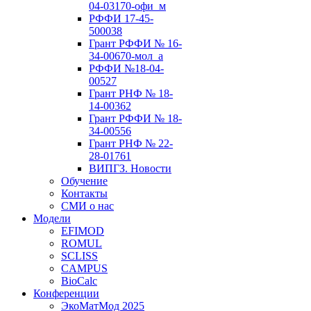
04-03170-офи_м
РФФИ 17-45-
500038
Грант РФФИ № 16-
34-00670-мол_а
РФФИ №18-04-
00527
Грант РНФ № 18-
14-00362
Грант РФФИ № 18-
34-00556
Грант РНФ № 22-
28-01761
ВИПГЗ. Новости
Обучение
Контакты
СМИ о нас
Модели
EFIMOD
ROMUL
SCLISS
CAMPUS
BioCalc
Конференции
ЭкоМатМод 2025