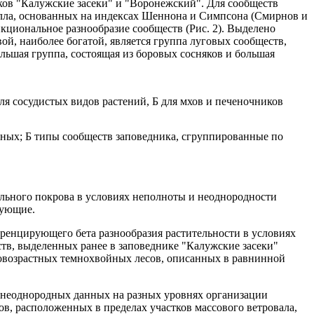
иков "Калужские засеки" и "Воронежский". Для сообществ
Хилла, основанных на индексах Шеннона и Симпсона (Смирнов и
нкциональное разнообразие сообществ (Рис. 2). Выделено
й, наиболее богатой, является группа луговых сообществ,
льшая группа, состоящая из боровых сосняков и большая
я сосудистых видов растений, Б для мхов и печеночников
нных; Б типы сообществ заповедника, сгруппированные по
ельного покрова в условиях неполноты и неоднородности
дующие.
ференцирующего бета разнообразия растительности в условиях
тв, выделенных ранее в заповеднике "Калужские засеки"
аровозрастных темнохвойных лесов, описанных в равнинной
ях неоднородных данных на разных уровнях организации
в, расположенных в пределах участков массового ветровала,