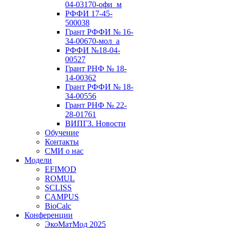
04-03170-офи_м
РФФИ 17-45-
500038
Грант РФФИ № 16-
34-00670-мол_а
РФФИ №18-04-
00527
Грант РНФ № 18-
14-00362
Грант РФФИ № 18-
34-00556
Грант РНФ № 22-
28-01761
ВИПГЗ. Новости
Обучение
Контакты
СМИ о нас
Модели
EFIMOD
ROMUL
SCLISS
CAMPUS
BioCalc
Конференции
ЭкоМатМод 2025