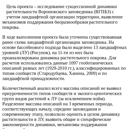
Цель проекта – исследование сукцессионной динамики
растительности Воронежского заповедника (ВГПБЗ) с
учетом ландшафтной организации территории, выявление
механизмов поддержания биоразнообразия растительного
покрова.
В ходе выполнения проекта была уточнена существовавшая
ранее схема ландшафтной организации заповедника. На
основе бассейнового подхода было выделено 13 ландшафтных
уровней (ЛУ) (Рисунок), на 11-ти из них была
проанализирована динамика растительного покрова. Для
расчетов использовались данные 1097 геоботанических
описаний разных лет (1929-2010 гг.), классифицированных по
типам сообществ (Стародубцева, Ханина, 2009) и по
ландшафтной принадлежности.
Количественный анализ всего массива описаний не выявил
приурочненности типов сообществ и эколого-ценотических
групп видов растений к ЛУ (за исключением пойм).
Разделение массива описаний на 3 временных периода,
соответствующих началу, середине заповедания и
современному этапу, позволило оценить в целом динамику
растительности в ЛУ, выявить общие и специфические
закономерности динамики, механизмы поддержания