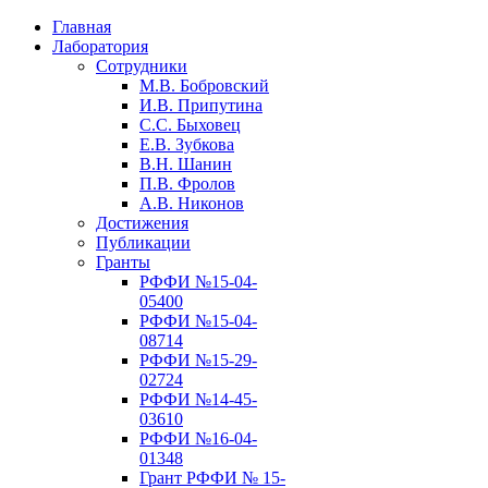
Главная
Лаборатория
Сотрудники
М.В. Бобровский
И.В. Припутина
С.С. Быховец
Е.В. Зубкова
В.Н. Шанин
П.В. Фролов
А.В. Никонов
Достижения
Публикации
Гранты
РФФИ №15-04-
05400
РФФИ №15-04-
08714
РФФИ №15-29-
02724
РФФИ №14-45-
03610
РФФИ №16-04-
01348
Грант РФФИ № 15-