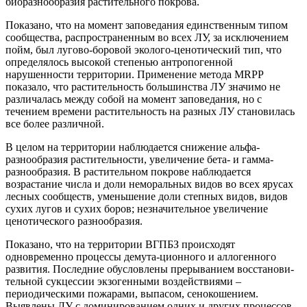
биоразнообразия растительного покрова.
Показано, что на момент заповедания единственным типом
сообщества, распространенным во всех ЛУ, за исключением
пойм, был лугово-боровой эколого-ценотический тип, что
определялось высокой степенью антропогенной
нарушенности территории. Применение метода MRPP
показало, что растительность большинства ЛУ значимо не
различалась между собой на момент заповедания, но с
течением времени растительность на разных ЛУ становилась
все более различной.
В целом на территории наблюдается снижение альфа-
разнообразия растительности, увеличение бета- и гамма-
разнообразия. В растительном покрове наблюдается
возрастание числа и доли неморальных видов во всех ярусах
лесных сообществ, уменьшение доли степных видов, видов
сухих лугов и сухих боров; незначительное увеличение
ценотического разнообразия.
Показано, что на территории ВГПБЗ происходят
одновременно процессы демута-ционного и аллогенного
развития. Последние обусловлены прерыванием восстанови-
тельной сукцессии экзогенными воздействиями –
периодическими пожарами, выпасом, сенокошением.
Выявлены ЛУ с доминированием одних и других процессов.