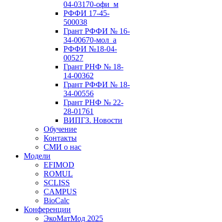
04-03170-офи_м
РФФИ 17-45-
500038
Грант РФФИ № 16-
34-00670-мол_а
РФФИ №18-04-
00527
Грант РНФ № 18-
14-00362
Грант РФФИ № 18-
34-00556
Грант РНФ № 22-
28-01761
ВИПГЗ. Новости
Обучение
Контакты
СМИ о нас
Модели
EFIMOD
ROMUL
SCLISS
CAMPUS
BioCalc
Конференции
ЭкоМатМод 2025