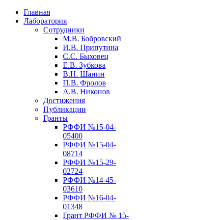
Главная
Лаборатория
Сотрудники
М.В. Бобровский
И.В. Припутина
С.С. Быховец
Е.В. Зубкова
В.Н. Шанин
П.В. Фролов
А.В. Никонов
Достижения
Публикации
Гранты
РФФИ №15-04-
05400
РФФИ №15-04-
08714
РФФИ №15-29-
02724
РФФИ №14-45-
03610
РФФИ №16-04-
01348
Грант РФФИ № 15-